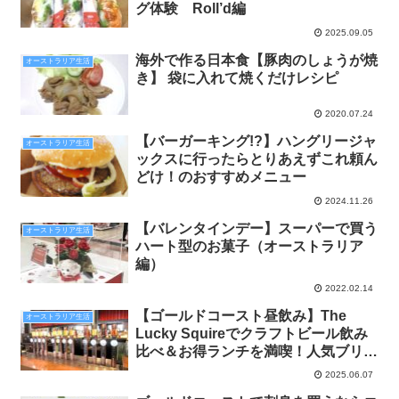
グ体験 Roll’d編
2025.09.05
海外で作る日本食【豚肉のしょうが焼
オーストラリア生活
き】 袋に入れて焼くだけレシピ
2020.07.24
【バーガーキング!?】ハングリージャ
オーストラリア生活
ックスに行ったらとりあえずこれ頼ん
どけ！のおすすめメニュー
2024.11.26
【バレンタインデー】スーパーで買う
オーストラリア生活
ハート型のお菓子（オーストラリア
編）
2022.02.14
【ゴールドコースト昼飲み】The
オーストラリア生活
Lucky Squireでクラフトビール飲み
比べ＆お得ランチを満喫！人気ブリュ
ーパブ体験レポ
2025.06.07