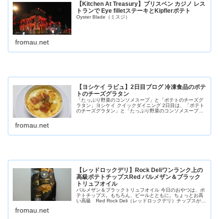
【Kitchen At Treasury】ブリスベン カジノ レス
トランで Eye filletステーキとKipflerポテト
Oyster Blade（ミスジ）
fromau.net
【ヨシケイ ラビュ】2日目ブログ 冷凍食品のポテ
トのチーズグラタン
「たっぷり野菜のコンソメスープ」と「ポテトのチーズグ
ラタン」ヨシケイ クイックダイニング 2日目は、「ポテト
のチーズグラタン」と「たっぷり野菜のコンソメスープ」
です。Lovyu ラビュ ２日目「たっぷり野菜のコンソメス
ープ」と「ポテトのチー...
fromau.net
【レッドロックデリ】Rock Deliワンランク上の
高級ポテトチップスRed パルメザン＆ブラック
トリュフオイル
パルメザン＆ブラックトリュフオイル 今日のおやつは、ポ
テトチップス。もちろん、ビールとともに。ちょっとお高
い高級 Red Rock Deli（レッドロックデリ）チップスが、
安くなっていたので購入です。他のポテトチップスと比べ
fromau.net
て、値段が高いの...