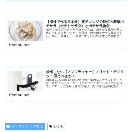
【海外で作る日本食】電子レンジで時短の簡単ポ
テサラ（ポテトサラダ）とポテサラ論争
ポテトサラダポテトサラダといえば、ポテサラ論争を思い
出してしまう私ですが、今日は、時短ポテサラを作りまし
た。早い・美味しい・簡単！忙しい日でもすぐに作れま
す！ポテサラ論争・・・ポテサラ論争とは、日本で話題に
なった、ポテトサラダ（ポテサラ）を...
fromau.net
後悔しない【ノンフライヤー】メリット・デメリ
ット 買うべきか？
Adela 2L Quick Snack Air Fryer TSAF20 オーストラリア
は、最近ノンフライヤー（エアフライヤー）が人気のよう
で、Kマートに売り出された時は、売り切れ品薄状態にも
なっていました。2013年にフィリップスのノン...
fromau.net
オーストラリア生活
レシピ