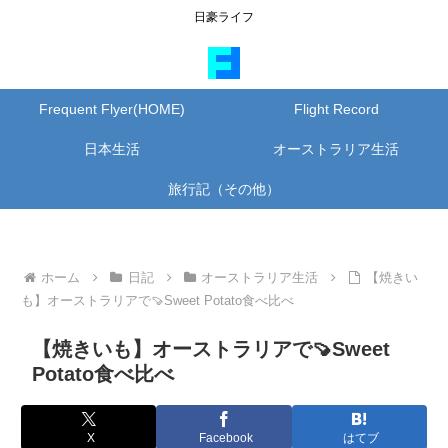
日豪ライフ
Frequent Flyer(HOME)
Flight Record
日本生活
オーストラリア生活
旅行記（その他）
ホーム
日記
オーストラリア生活
【焼きい
も】オーストラリアで🍠Sweet Potato食べ比べ
【焼きいも】オーストラリアで🍠Sweet
Potato食べ比べ
X
Facebook
はてブ