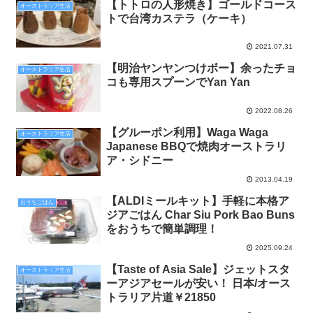
【トトロの人形焼き】ゴールドコース
オーストラリア生活
トで台湾カステラ（ケーキ）
2021.07.31
【明治ヤンヤンつけボー】余ったチョ
オーストラリア生活
コも専用スプーンでYan Yan
2022.08.26
【グルーポン利用】Waga Waga
オーストラリア生活
Japanese BBQで焼肉オーストラリ
ア・シドニー
2013.04.19
【ALDIミールキット】手軽に本格ア
おうちごはん
ジアごはん Char Siu Pork Bao Buns
をおうちで簡単調理！
2025.09.24
【Taste of Asia Sale】ジェットスタ
オーストラリア生活
ーアジアセールが安い！ 日本/オース
トラリア片道￥21850