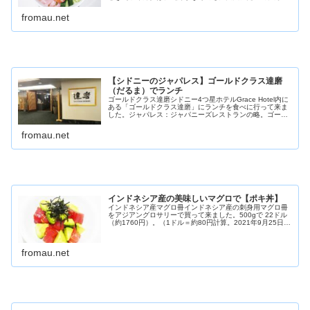
なんだも～ん。ポキボウルポキボウルポキボウルは、ハワ
イ発祥の料理で、新鮮な魚（通常は...
fromau.net
【シドニーのジャパレス】ゴールドクラス達磨
（だるま）でランチ
ゴールドクラス達磨シドニー4つ星ホテルGrace Hotel内に
ある「ゴールドクラス達磨」にランチを食べに行って来ま
した。ジャパレス：ジャパニーズレストランの略。ゴール
ドクラス達磨（だるま）ゴールドクラス達磨運営元は、シ
ドニー･チャイナタウ...
fromau.net
インドネシア産の美味しいマグロで【ポキ丼】
インドネシア産マグロ冊インドネシア産の刺身用マグロ冊
をアジアングロサリーで買って来ました。500gで 22ドル
（約1760円）。（1ドル＝約80円計算。2021年9月25日現
在）今日はマグロ三昧といきましょうか！インドネシア最
大の漁港は日本...
fromau.net