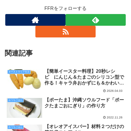
FFRをフォローする
関連記事
【簡単イースター料理】20秒レシ
オーストラリア生活
ピ にんじん＆たまごのシリコン型で
作る！キャラ弁おかずにも＆かわいい
おやつレシピ
2026.04.03
【ポーたま】沖縄ソウルフード「ポー
おうちごはん
クたまごおにぎり」の作り方
2022.11.26
【オレオアイスバー】材料２つだけの
おうちごはん