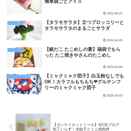
簡単袋ごとアイス
2021.08.25
【タラモサラタ】立つブロッコリーと
おうちごはん
タラモサラタのまるごとサラダ
2024.04.26
【銀だこ たこめしの素】福袋でもら
おうちごはん
った たこ焼きやさんのたこめし
2024.03.09
【ミャクミャク団子】白玉粉なしでも
オーストラリア生活
OK！カラフルもちもち❤グルテンフ
リーのミャクミャク団子
2026.04.03
【ヨシケイカットミール】4日目ブログ
包丁いらず！水餃子とミニ焼肉丼