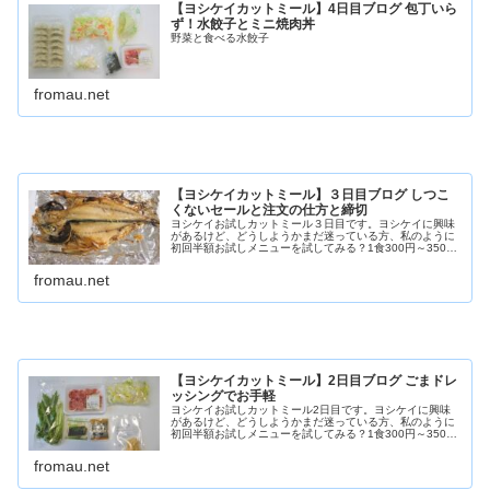
【ヨシケイカットミール】4日目ブログ 包丁いら
ず！水餃子とミニ焼肉丼
野菜と食べる水餃子
fromau.net
【ヨシケイカットミール】３日目ブログ しつこ
くないセールと注文の仕方と締切
ヨシケイお試しカットミール３日目です。ヨシケイに興味
があるけど、どうしようかまだ迷っている方、私のように
初回半額お試しメニューを試してみる？1食300円～350円
(税込)で、5日間お試し利用できるのでお得ですよね！？
【カットミール３日目】...
fromau.net
【ヨシケイカットミール】2日目ブログ ごまドレ
ッシングでお手軽
ヨシケイお試しカットミール2日目です。ヨシケイに興味
があるけど、どうしようかまだ迷っている方、私のように
初回半額お試しメニューを試してみる？1食300円～350円
(税込)で、5日間お試し利用できるのでお得ですよね！？
【カットミール２日目】...
fromau.net