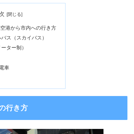
次
際空港から市内への行き方
ルバス（スカイバス）
メーター制）
電車
の行き方