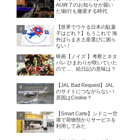
AU終了のお知らせが届い
た!銀行も撤退する時代
【世界でウケる日本の駄菓
子はどれ？】もうこれで 海
外ばらまき土産選びに困ら
ない！
映画【ノイズ 】考察とネタ
バレ ひまわりが咲いていた
ので…、絵日記の意味は？
【JAL Bad Request】JAL
のサイトにつながらない！
原因はCookie？
【Smart Carte】シドニー空
港で荷物預かりサービスを
利用してみた