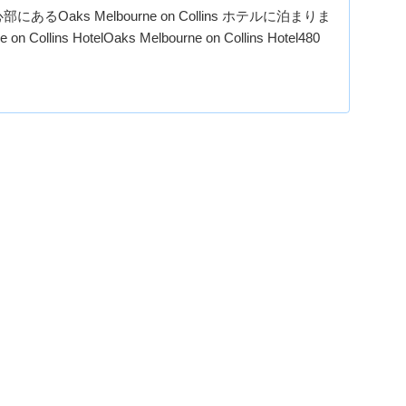
るOaks Melbourne on Collins ホテルに泊まりま
n Collins HotelOaks Melbourne on Collins Hotel480