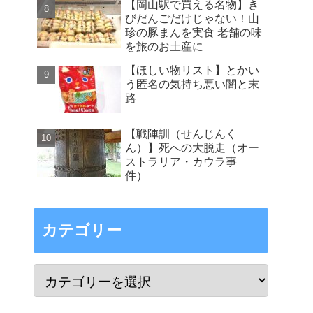
【岡山駅で買える名物】き
びだんごだけじゃない！山
珍の豚まんを実食 老舗の味
を旅のお土産に
【ほしい物リスト】とかい
う匿名の気持ち悪い闇と末
路
【戦陣訓（せんじんく
ん）】死への大脱走（オー
ストラリア・カウラ事
件）
カテゴリー