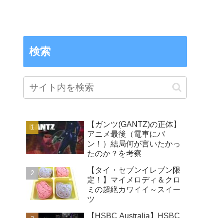
検索
【ガンツ(GANTZ)の正体】
アニメ最後（電車にバ
ン！）結局何が言いたかっ
たのか？を考察
【タイ・セブンイレブン限
定！】マイメロディ＆クロ
ミの超絶カワイイ～スイー
ツ
【HSBC Australia】HSBC