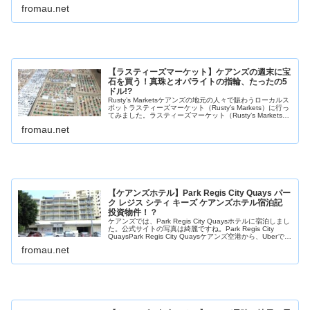
のカップルが経営するカフェでそれぞれのオーナーの名前
fromau.net
の頭文字...
【ラスティーズマーケット】ケアンズの週末に宝
石を買う！真珠とオパライトの指輪、たったの5
ドル!?
Rusty’s Marketsケアンズの地元の人々で賑わうローカルス
ポットラスティーズマーケット（Rusty’s Markets）に行っ
てみました。ラスティーズマーケット（Rusty’s Markets）
Rusty’s Marketsラステ...
fromau.net
【ケアンズホテル】Park Regis City Quays パー
ク レジス シティ キーズ ケアンズホテル宿泊記
投資物件！？
ケアンズでは、Park Regis City Quaysホテルに宿泊しまし
た。公式サイトの写真は綺麗ですね。Park Regis City
QuaysPark Regis City Quaysケアンズ空港から、Uberで
Park Regis...
fromau.net