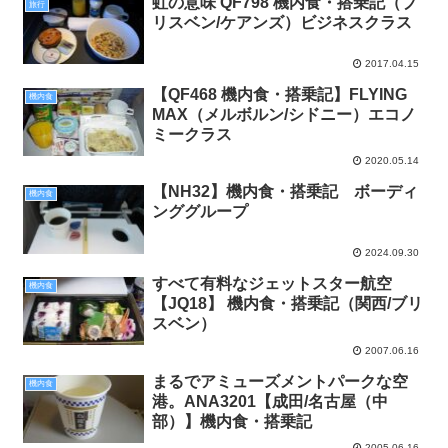
虹の意味 QF798 機内食・搭乗記（ブ
旅行
リスベン/ケアンズ）ビジネスクラス
2017.04.15
【QF468 機内食・搭乗記】FLYING
機内食
MAX（メルボルン/シドニー）エコノ
ミークラス
2020.05.14
【NH32】機内食・搭乗記 ボーディ
機内食
ンググループ
2024.09.30
すべて有料なジェットスター航空
機内食
【JQ18】 機内食・搭乗記（関西/ブリ
スベン）
2007.06.16
まるでアミューズメントパークな空
機内食
港。ANA3201【成田/名古屋（中
部）】機内食・搭乗記
2005.06.16