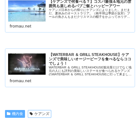
【ケアンズで何食べる？】コスパ最強＆地元の雰
囲気も楽しめるパブご飯とハッピーアワー
ケアンズ日本からの帰りにケアンズによりました。まだま
だ、夏休みのオーストラリア。（南半球は季節が反対）プ
ールの魚さんもまだクリスマスの帽子をかぶってホリデー
モードです。ケアンズでパブご飯ケアンズケアンズで何食
べる？ガイドブックに載るような話...
fromau.net
【WATERBAR ＆ GRILL STEAKHOUSE】ケア
ンズで美味しいオージービーフを食べるならココ
でしょう！
WATERBAR ＆ GRILL STEAKHOUSE観光客だけでなく地
元の人にも評判の美味しいステーキが食べられるケアンズ
のWATERBAR ＆ GRILL STEAKHOUSEに行って来まし
た。WATERBAR ＆ GRILL STEA...
fromau.net
機内食
ケアンズ