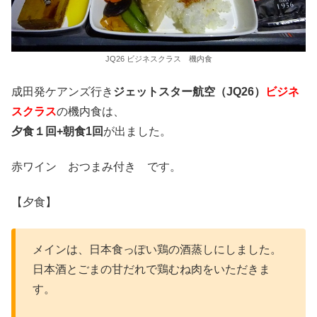
JQ26 ビジネスクラス 機内食
成田発ケアンズ行き
ジェットスター航空（JQ26）
ビジネ
スクラス
の機内食は、
夕食１回+朝食1回
が出ました。
赤ワイン おつまみ付き です。
【夕食】
メインは、日本食っぽい鶏の酒蒸しにしました。
日本酒とごまの甘だれで鶏むね肉をいただきま
す。