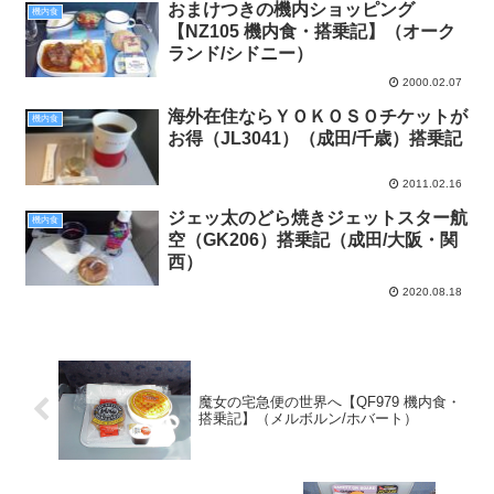
おまけつきの機内ショッピング
機内食
【NZ105 機内食・搭乗記】（オーク
ランド/シドニー）
2000.02.07
海外在住ならＹＯＫＯＳＯチケットが
機内食
お得（JL3041）（成田/千歳）搭乗記
2011.02.16
ジェッ太のどら焼きジェットスター航
機内食
空（GK206）搭乗記（成田/大阪・関
西）
2020.08.18
魔女の宅急便の世界へ【QF979 機内食・
搭乗記】（メルボルン/ホバート）