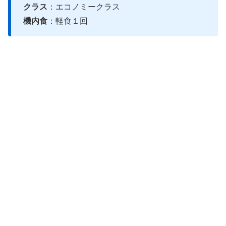
クラス
：エコノミークラス
機内食
：軽食１回