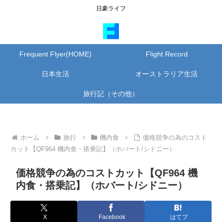
日豪ライフ
Frequent Flyer(HOME)
Flight Record
日本生活
オーストラリア生活
旅行記（その他）
ホーム
旅行
機内食
価格競争の為のコスト
カット【QF964 機内食・搭乗記】（ホバート/シドニー）
価格競争の為のコストカット【QF964 機
内食・搭乗記】（ホバート/シドニー）
X
Facebook
はてブ