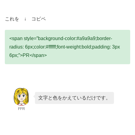
これを ↓ コピペ
<span style=”background-color:#a9a9a9;border-
radius: 6px;color:#ffffff;font-weight:bold;padding: 3px
6px;”>PR</span>
文字と色をかえているだけです。
FFR