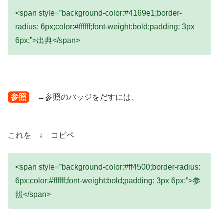
<span style=”background-color:#4169e1;border-
radius: 6px;color:#ffffff;font-weight:bold;padding: 3px
6px;”>出典</span>
参照
←参照のバッジをだすには、
これを ↓ コピペ
<span style=”background-color:#ff4500;border-radius:
6px;color:#ffffff;font-weight:bold;padding: 3px 6px;”>参
照</span>