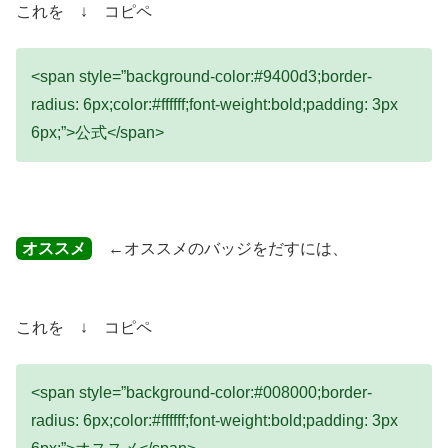
これを ↓ コピペ
<span style=”background-color:#9400d3;border-
radius: 6px;color:#ffffff;font-weight:bold;padding: 3px
6px;”>公式</span>
オススメ
←オススメのバッジをだすには、
これを ↓ コピペ
<span style=”background-color:#008000;border-
radius: 6px;color:#ffffff;font-weight:bold;padding: 3px