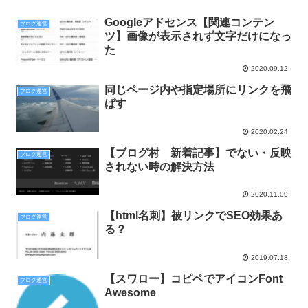
Googleアドセンス【関連コンテン
ブログ運営
ツ】画像が表示されず文字だけになっ
た
2020.09.12
同じページ内や指定場所にリンクを飛
ブログ運営
ばす
2020.02.24
【ブログ村 新着記事】でない・反映
ブログ運営
されない時の解決方法
2020.11.09
【html名刺】被リンクでSEO効果あ
ブログ運営
る？
2019.07.18
【スワロー】コピペでアイコンFont
ブログ運営
Awesome