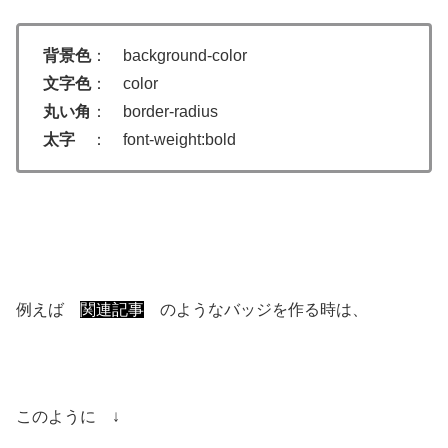
背景色
： background-color
文字色
： color
丸い角
： border-radius
太字
： font-weight:bold
例えば
関連記事
のようなバッジを作る時は、
このように ↓