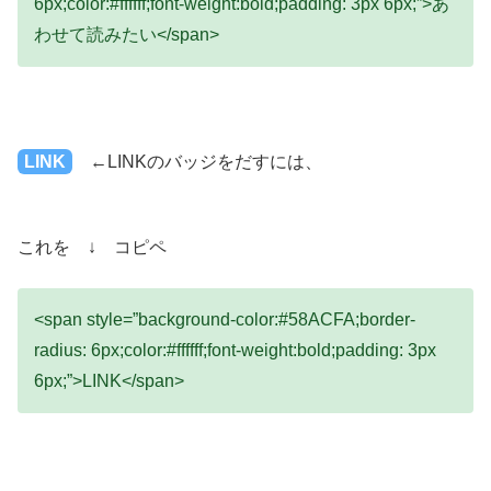
6px;color:#ffffff;font-weight:bold;padding: 3px 6px;”>あ
わせて読みたい</span>
LINK
←LINKのバッジをだすには、
これを ↓ コピペ
<span style=”background-color:#58ACFA;border-
radius: 6px;color:#ffffff;font-weight:bold;padding: 3px
6px;”>LINK</span>