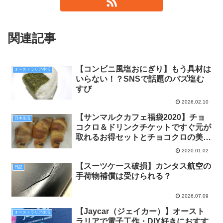
関連記事
【コンビニ風塩おにぎり】もう具材は
オーストラリア生活
いらない！？SNSで話題のバズ塩む
すび
2026.02.10
【サンマルクカフェ福袋2020】チョ
日本生活
コクロ＆ドリンクチケットですぐ元が
取れるお得セットとチョコクロの美味
しい食べ方
2020.01.02
【スーツケース破損】カンタス航空の
日記
手荷物補償は受けられる？
2026.07.09
【Jaycar（ジェイカー）】オースト
オーストラリア生活
ラリアで電子工作・DIY好きにおすす