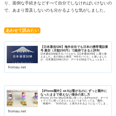
り、面倒な手続きなどすべて自分でしなければいけないの
で、あまり普及しないのも分かるような気がしました。
あわせて読みたい
【日本通信SIM】海外在住でも日本の携帯電話番
号 最安（月額290円）で維持できると評判
日本通信SIM楽天モバイルから【日本通信SIM】に乗り換
えました。名の知れた格安「HISモバイル」と迷いました
が、日本通信SIMの方が、データ1GB込でちょっとおトク
だったので日本通信SIMにしました。日本通信SIM なかな
か良いです。日本...
fromau.net
【iPhone圏外】wi-fiは繋がるのに ずっと圏外に
なったままで使えない場合の直し方
iPhone 15 Pro Max日本用に使っているiPhoneが、オース
トラリアに帰ってきたとたんいつまでたっても「圏外」
「検索中」「SOSのみ」と表示されるようになってしまい
ました。FFR困ったな。iPhoneが圏外の状態から戻らない
S...
fromau.net