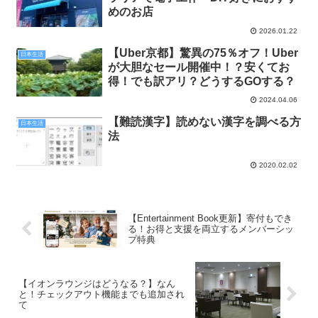
めのお店
2026.01.22
【Uber京都】驚異の75％オフ！Uber
日本生活
が大胆なセール開催中！？安くてお
得！でも訳アリ？どうするGOする？
2024.04.06
【難読漢字】読めない漢字を調べる方
日本生活
法
2020.02.02
【Entertainment Book更新】寄付もでき
る！お得と支援を両立するメンバーシッ
プ特典
【イオンラウンジはどうなる？】なん
と！チェックアウト機能までも追加され
て