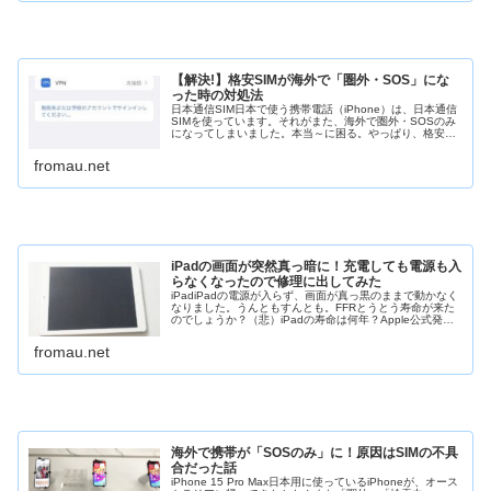
【解決!】格安SIMが海外で「圏外・SOS」にな
った時の対処法
日本通信SIM日本で使う携帯電話（iPhone）は、日本通信
SIMを使っています。それがまた、海外で圏外・SOSのみ
になってしまいました。本当～に困る。やっぱり、格安
SIMだから？他社に乗り換えようと思いましたが、今回の
発見でやめました。キ...
fromau.net
iPadの画面が突然真っ暗に！充電しても電源も入
らなくなったので修理に出してみた
iPadiPadの電源が入らず、画面が真っ黒のままで動かなく
なりました。うんともすんとも。FFRとうとう寿命が来た
のでしょうか？（悲）iPadの寿命は何年？Apple公式発表
では、想定使用年数 3年 を公表しています。FFRたったの
３年。短...
fromau.net
海外で携帯が「SOSのみ」に！原因はSIMの不具
合だった話
iPhone 15 Pro Max日本用に使っているiPhoneが、オース