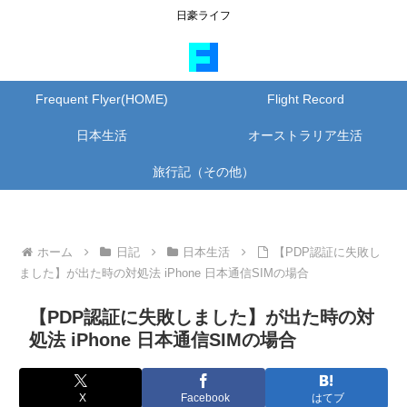
日豪ライフ
Frequent Flyer(HOME)
Flight Record
日本生活
オーストラリア生活
旅行記（その他）
ホーム
日記
日本生活
【PDP認証に失敗し
ました】が出た時の対処法 iPhone 日本通信SIMの場合
【PDP認証に失敗しました】が出た時の対
処法 iPhone 日本通信SIMの場合
X
Facebook
はてブ