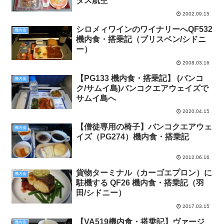
タス航空
2002.09.15
シロメィワインのワイナリーへQF532
機内食
機内食・搭乗記（ブリスベン/シドニ
ー）
2008.03.16
【PG133 機内食・搭乗記】 (バンコ
機内食
ク/サムイ島)バンコクエアウェイズで
サムイ島へ
2020.04.15
【僧徒専用の椅子】バンコクエアウェ
機内食
イズ（PG274）機内食・搭乗記
2012.06.16
貨物ターミナル（カーゴエプロン）に
機内食
駐機する QF26 機内食・搭乗記（羽
田/シドニー）
2017.03.15
【VA519機内食・搭乗記】ヴァージ
機内食