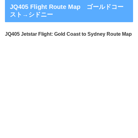
JQ405 Flight Route Map ゴールドコー
スト→シドニー
JQ405 Jetstar Flight: Gold Coast to Sydney Route Map