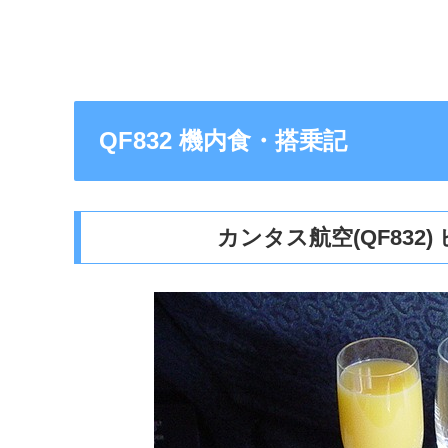
QF832 機内食・搭乗記
カンタス航空(QF832