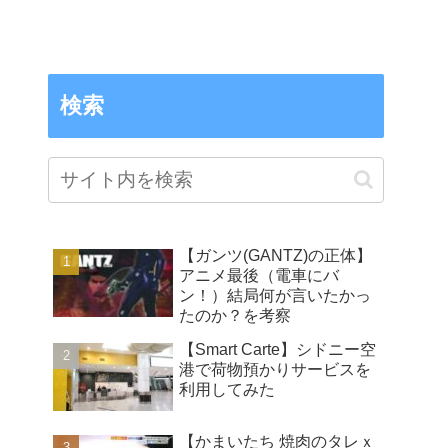
検索
【ガンツ(GANTZ)の正体】
アニメ最後（電車にバ
ン！）結局何が言いたかっ
たのか？を考察
【Smart Carte】シドニー空
港で荷物預かりサービスを
利用してみた
【かまいたち 焼肉のタレｘ