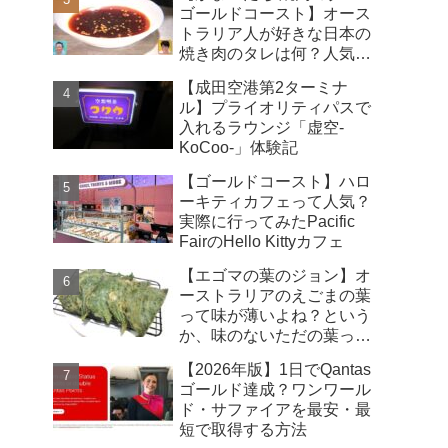
ゴールドコースト】オース
トラリア人が好きな日本の
焼き肉のタレは何？人気ラ
ンキング～
【成田空港第2ターミナ
ル】プライオリティパスで
入れるラウンジ「虚空-
KoCoo-」体験記
【ゴールドコースト】ハロ
ーキティカフェって人気？
実際に行ってみたPacific
FairのHello Kittyカフェ
【エゴマの葉のジョン】オ
ーストラリアのえごまの葉
って味が薄いよね？という
か、味のないただの葉っ
ぱ？
【2026年版】1日でQantas
ゴールド達成？ワンワール
ド・サファイアを最安・最
短で取得する方法