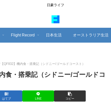
日豪ライフ
Flight Record
日本生活
オーストラリア生活
【QF832】機内食・搭乗記（シドニー/ゴールドコースト）
機内食・搭乗記（シドニー/ゴールドコ
はてブ
LINE
コピー