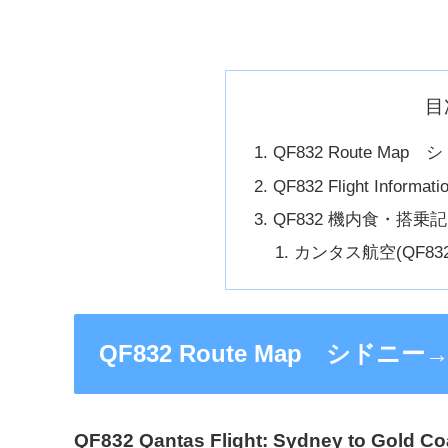
目
QF832 Route M
QF832 Flight Informati
QF832 機内食・搭乗記
カンタス航空(QF8
QF832 Route Map シド
QF832 Qantas Flight: Sydney to Gold C