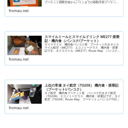
プーケット国際空港からパトンまでの移動手段プーケット
国際空港からパトンビーチのホテルまでの移動方法は、
【プーケット空港からパトンまで...
fromau.net
スマイルミールとスマイルドリンク WE277 搭乗
記・機内食（バンコク/プーケット）
タイスマイル 機内食バンコク発 プーケット行きタイス
マイル航空（WE277) エコノミークラス 機内食・搭乗
記です。タイスマイル（WE277）Route Map バンコク→
プーケットWE277 Thai Smile Flight: Bang...
fromau.net
上位の常連 タイ航空（TG208） 機内食・搭乗記
（プーケット/バンコク）
タイ航空 機内食プーケット発 バンコク行きタイ航空
（TG208) エコノミークラス 機内食・搭乗記です。タイ
航空（TG208）Route Map プーケット→バンコクTG208
Thai Airways Flight: Phuket to ...
fromau.net