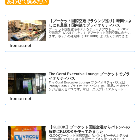
あわせて読みたい
【プーケット国際空港でラウンジ巡り】時間つぶ
しにも最適！国内線でプライオリティパス
プーケット国際空港ホテルをチェックアウトし、KLOOK
空港送迎（A.05でした。）でプーケット国際空港に向かい
ます。ホテルの送迎車（THB1000）より安く予約できまし
た。KLOOKアプリを使った初回予約ならコード：
BetterOnA...
fromau.net
The Coral Executive Lounge プーケットでプラ
イオリティパス
The Coral Executive Lounge プライオリティパスとは
Priority Pass（プライオリティパス）は、世界の空港ラウ
ンジが使えるパスです。私は、楽天プレミアムカード（年
会費11000円税込）に付いてくるプライオリテ...
fromau.net
【KLOOK】プーケット国際空港からパトンへの
移動にKLOOKを使ってみました
KLOOKプーケット国際空港からパトンビーチのホテルま
での移動に格安KLOOK送迎サービスを使ってみました。