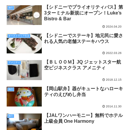
【シドニーでプライオリティパス】第
旅行
3ターミナル新規にオープン！Luke’s
Bistro & Bar
2024.04.20
【シドニーでステーキ】地元民に愛さ
オーストラリア生活
れる人気の老舗ステーキハウス
2022.03.26
【ＢＬＯＯＭ】JQ ジェットスター航
アメニティ
空ビジネスクラス アメニティ
2018.12.15
【岡山駅弁】器がキュートなハローキ
旅行
ティのえびめし弁当
2014.11.30
【JALワンハーモニー】無料でホテル
旅行
上級会員 One Harmony