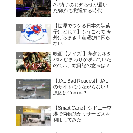
AU終了のお知らせが届い
た!銀行も撤退する時代
【世界でウケる日本の駄菓
子はどれ？】もうこれで 海
外ばらまき土産選びに困ら
ない！
映画【ノイズ 】考察とネタ
バレ ひまわりが咲いていた
ので…、絵日記の意味は？
【JAL Bad Request】JAL
のサイトにつながらない！
原因はCookie？
【Smart Carte】シドニー空
港で荷物預かりサービスを
利用してみた