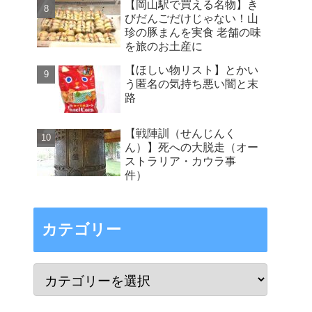
【岡山駅で買える名物】き
びだんごだけじゃない！山
珍の豚まんを実食 老舗の味
を旅のお土産に
【ほしい物リスト】とかい
う匿名の気持ち悪い闇と末
路
【戦陣訓（せんじんく
ん）】死への大脱走（オー
ストラリア・カウラ事
件）
カテゴリー