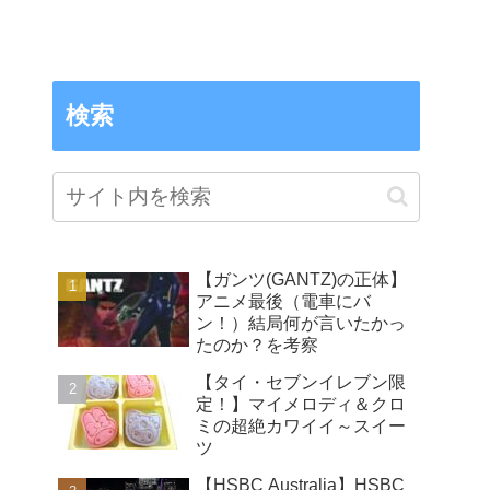
検索
【ガンツ(GANTZ)の正体】
アニメ最後（電車にバ
ン！）結局何が言いたかっ
たのか？を考察
【タイ・セブンイレブン限
定！】マイメロディ＆クロ
ミの超絶カワイイ～スイー
ツ
【HSBC Australia】HSBC