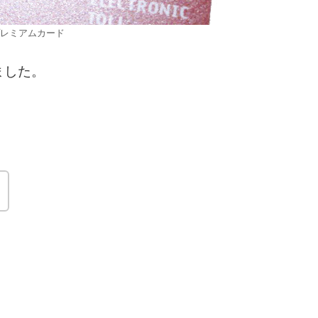
レミアムカード
ました。
！