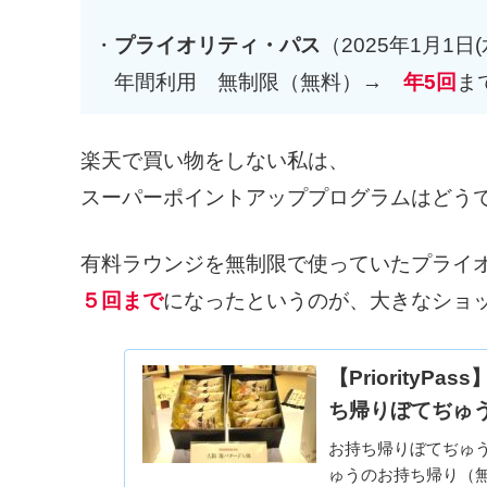
・
プライオリティ・パス
（2025年1月1日
年間利用 無制限（無料）→
年5回
ま
楽天で買い物をしない私は、
スーパーポイントアッププログラムはどう
有料ラウンジを無制限で使っていたプライ
５回まで
になったというのが、大きなショ
【Priority
ち帰りぼてぢゅ
お持ち帰りぼてぢゅ
ゅうのお持ち帰り（