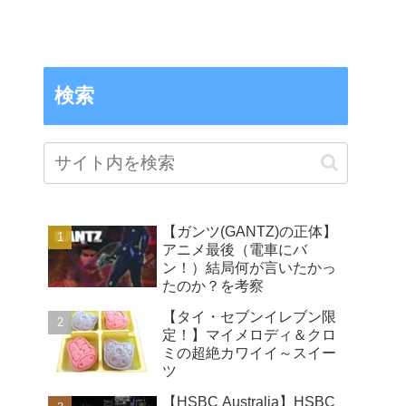
検索
【ガンツ(GANTZ)の正体】
アニメ最後（電車にバ
ン！）結局何が言いたかっ
たのか？を考察
【タイ・セブンイレブン限
定！】マイメロディ＆クロ
ミの超絶カワイイ～スイー
ツ
【HSBC Australia】HSBC