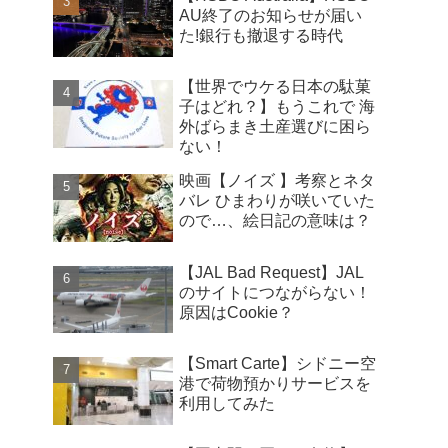
AU終了のお知らせが届い
た!銀行も撤退する時代
【世界でウケる日本の駄菓
子はどれ？】もうこれで 海
外ばらまき土産選びに困ら
ない！
映画【ノイズ 】考察とネタ
バレ ひまわりが咲いていた
ので…、絵日記の意味は？
【JAL Bad Request】JAL
のサイトにつながらない！
原因はCookie？
【Smart Carte】シドニー空
港で荷物預かりサービスを
利用してみた