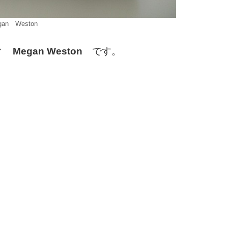
gan Weston
ィ
Megan Weston
です。