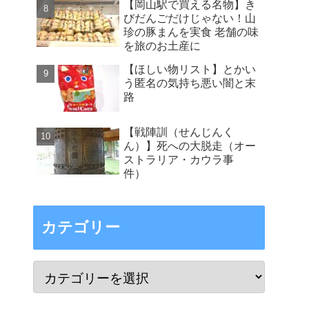
【岡山駅で買える名物】き
びだんごだけじゃない！山
珍の豚まんを実食 老舗の味
を旅のお土産に
【ほしい物リスト】とかい
う匿名の気持ち悪い闇と末
路
【戦陣訓（せんじんく
ん）】死への大脱走（オー
ストラリア・カウラ事
件）
カテゴリー