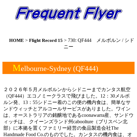
>
> 730: QF444 メルボルン / シド
HOME
Flight Record 15
ニー
M
elbourne-Sydney (QF444)
２０２６年５月メルボルンからシドニーまでカンタス航空
（QF444）エコノミークラスで飛びました。12：30メルボ
ルン発、13：55シドニー着のこの便の機内食は、簡単なサ
ンドウィッチとアルコールサービスがありました。ワイン
は、オーストラリアの銘醸地であるcoonawarra産、サンドウ
ィッチは、 クイーンズランド州caboolture（ブリスベン北
部）に本拠を置くファミリー経営の食品製造会社The
Handmade Food Co.のものでした。カンタスの機内食は、オ